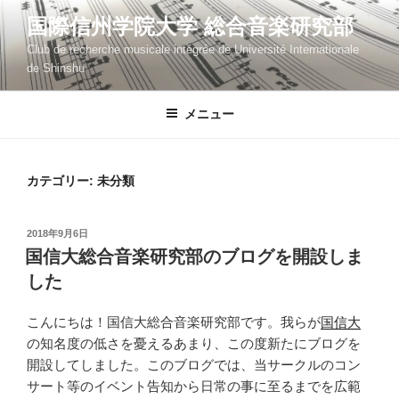
コ
国際信州学院大学 総合音楽研究部
ン
Club de recherche musicale intégrée de Université Internationale
テ
de Shinshu
ン
ツ
メニュー
へ
ス
キ
ッ
カテゴリー:
未分類
プ
投
2018年9月6日
稿
国信大総合音楽研究部のブログを開設しま
日:
した
こんにちは！国信大総合音楽研究部です。我らが
国信大
の知名度の低さを憂えるあまり、この度新たにブログを
開設してしました。このブログでは、当サークルのコン
サート等のイベント告知から日常の事に至るまでを広範